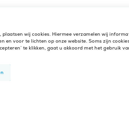
t, plaatsen wij cookies. Hiermee verzamelen wij inform
 en voor te lichten op onze website. Soms zijn cookies 
pteren’ te klikken, gaat u akkoord met het gebruik van
en
ite goed te laten werken.
t gebruik van de website. We slaan geen persoonsgege