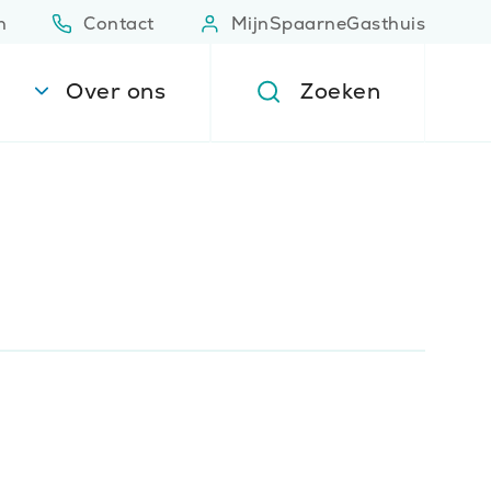
n
Contact
MijnSpaarneGasthuis
(Opent in nieuw venster)
(Opent 
Over ons
Zoeken