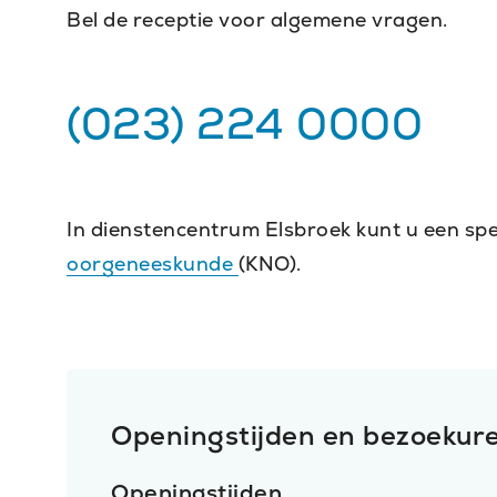
Bel de receptie voor algemene vragen.
Telefoonnummer
(023) 224 0000
Generic
location
In dienstencentrum Elsbroek kunt u een spec
oorgeneeskunde
(KNO).
Openingstijden en bezoekur
Openingstijden