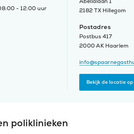
Abellalaan 1
 08:00 - 12:00 uur
2182 TX Hillegom
Postadres
Postbus 417
2000 AK Haarlem
info@spaarnegasthu
Bekijk de locatie 
(O
in
ni
ve
n poliklinieken