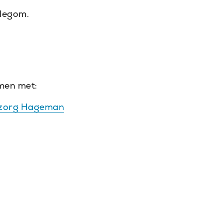
llegom.
men met:
mzorg Hageman