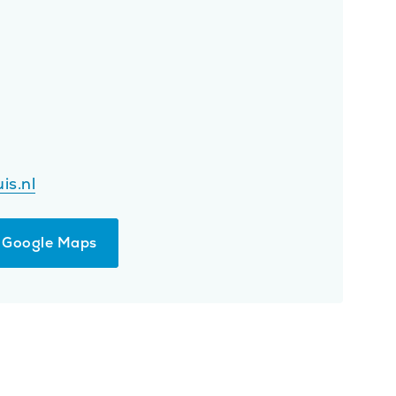
is.nl
op Google Maps
pent
euw
nster)