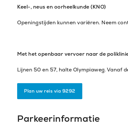
Keel-, neus en oorheelkunde (KNO)
Openingstijden kunnen variëren. Neem cont
Met het openbaar vervoer naar de poliklini
Lijnen 50 en 57, halte Olympiaweg. Vanaf de 
Plan uw reis via 9292
(Opent
in
nieuw
venster)
Parkeerinformatie