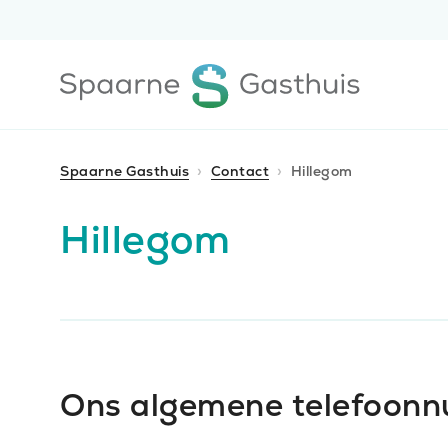
Ga
Ga
direct
direct
naar
naar
Ga
de
de
naar
content
footer
de
homepagina
Spaarne Gasthuis
Contact
Hillegom
Hillegom
Ons algemene telefoon