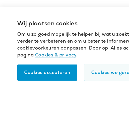
Wij plaatsen cookies
Om u zo goed mogelijk te helpen bij wat u zoek
verder te verbeteren en om u beter te informeren
cookievoorkeuren aanpassen. Door op ‘Alles acce
pagina
Cookies & privacy
.
Cookies accepteren
Cookies weiger
Functioneel
.
Deze cookies zijn nodig om de webs
Analytisch
.
Met deze cookies analyseren we he