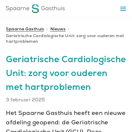
Ga
Ga
Ga
Op
direct
direct
naar
het
naar
naar
me
de
de
de
Spaarne Gasthuis
Nieuws
homepagina
Geriatrische Cardiologische Unit: zorg voor ouderen met
content
footer
hartproblemen
Geriatrische Cardiologische
Unit: zorg voor ouderen
met hartproblemen
Publiceerdatum
3 februari 2025
Het Spaarne Gasthuis heeft een nieuwe
afdeling geopend: de Geriatrische
Cardiologische Unit (GCU). Deze