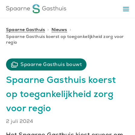
Ga
Ga
Ga
Op
direct
direct
naar
het
naar
naar
me
de
de
de
Spaarne Gasthuis
Nieuws
homepagina
Spaarne Gasthuis koerst op toegankelijkheid zorg voor
content
footer
regio
Spaarne Gasthuis bouwt
Spaarne Gasthuis koerst
op toegankelijkheid zorg
voor regio
Publiceerdatum
2 juli 2024
Het Spaarne Gasthuis kiest ervoor om