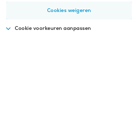
Cookies weigeren
Cookie voorkeuren aanpassen
Functioneel
.
Deze cookies zijn nodig om de
website goed te laten werken.
Analytisch
.
Met deze cookies analyseren we het
gebruik van de website. We slaan geen
persoonsgegevens op.
Video's
.
Met deze cookies spelen we video's af op
de website.
(optioneel)
Tracking & Marketing
.
Deze cookies houden bij