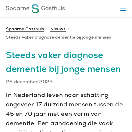
Ga
Ga
Ga
Op
direct
direct
naar
het
naar
naar
me
de
de
de
Spaarne Gasthuis
Nieuws
homepagina
content
footer
Steeds vaker diagnose dementie bij jonge mensen
Steeds vaker diagnose
dementie bij jonge mensen
Publiceerdatum
28 december 2023
In Nederland leven naar schatting
ongeveer 17 duizend mensen tussen de
45 en 70 jaar met een vorm van
dementie. Een aandoening die vaak