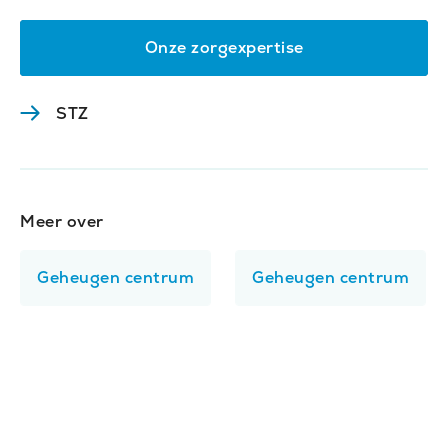
Onze zorgexpertise
STZ
(Opent
in
nieuw
venster)
Meer over
Gerelateerde
onderwerpen
Geheugen centrum
Geheugen centrum