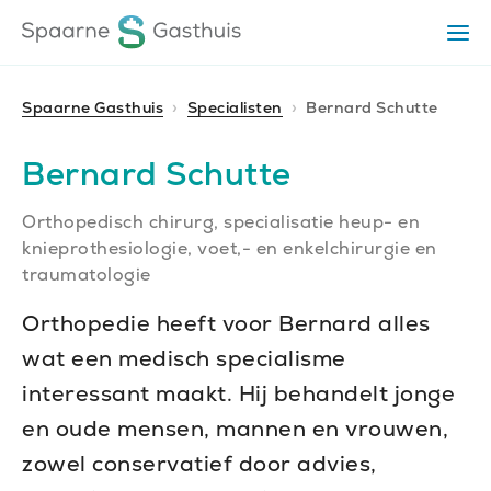
Ga
Ga
Ga
Op
direct
direct
naar
het
naar
naar
me
de
de
de
Spaarne Gasthuis
Specialisten
Bernard Schutte
homepagina
content
footer
Bernard Schutte
Orthopedisch chirurg, specialisatie heup- en
knieprothesiologie, voet,- en enkelchirurgie en
traumatologie
Orthopedie heeft voor Bernard alles
wat een medisch specialisme
interessant maakt. Hij behandelt jonge
en oude mensen, mannen en vrouwen,
zowel conservatief door advies,