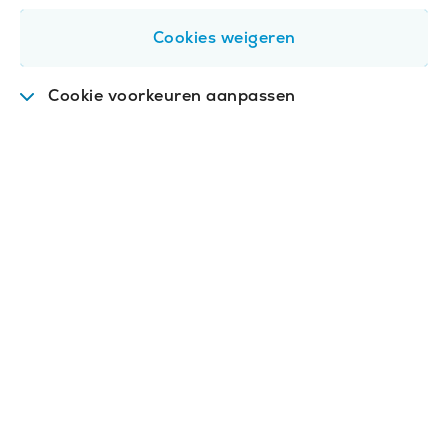
Cookies weigeren
Cookie voorkeuren aanpassen
Functioneel
.
Deze cookies zijn nodig om de
website goed te laten werken.
Analytisch
.
Met deze cookies analyseren we het
gebruik van de website. We slaan geen
persoonsgegevens op.
Video's
.
Met deze cookies spelen we video's af op
de website.
(optioneel)