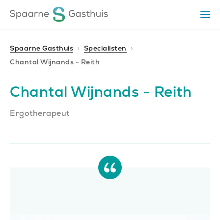
Ga
Ga
Ga
Op
direct
direct
naar
het
naar
naar
me
de
de
de
Spaarne Gasthuis
Specialisten
homepagina
content
footer
Chantal Wijnands - Reith
Chantal Wijnands - Reith
Ergotherapeut