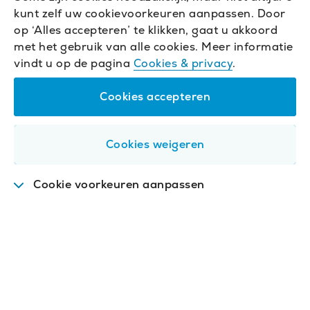
kunt zelf uw cookievoorkeuren aanpassen. Door
op ‘Alles accepteren’ te klikken, gaat u akkoord
met het gebruik van alle cookies. Meer informatie
vindt u op de pagina
Cookies & privacy
.
Cookies accepteren
Cookies weigeren
Cookie voorkeuren aanpassen
Functioneel
.
Deze cookies zijn nodig om de
website goed te laten werken.
Analytisch
.
Met deze cookies analyseren we het
gebruik van de website. We slaan geen