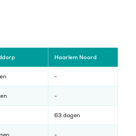
ddorp
Haarlem Noord
gen
-
gen
-
63 dagen
agen
-