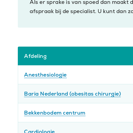
Als er sprake is van spoed dan maakt d
afspraak bij de specialist. U kunt dan z
Wachttijden
Afdeling
per
afdeling
Anesthesiologie
Haarlem
Zuid
:
Baria Nederland (obesitas chirurgie)
-
Haarlem
Hoofddorp
:
Zuid
:
Bekkenbodem centrum
7
-
Haarlem
dagen
Hoofddorp
:
Zuid
:
Cardiologie