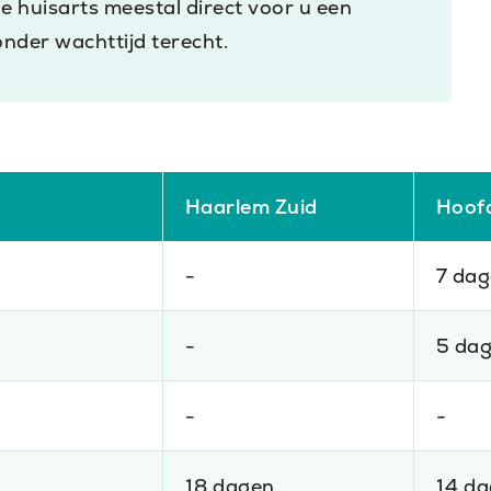
e huisarts meestal direct voor u een
onder wachttijd terecht.
Haarlem Zuid
Hoof
-
7 da
-
5 da
-
-
18 dagen
14 d