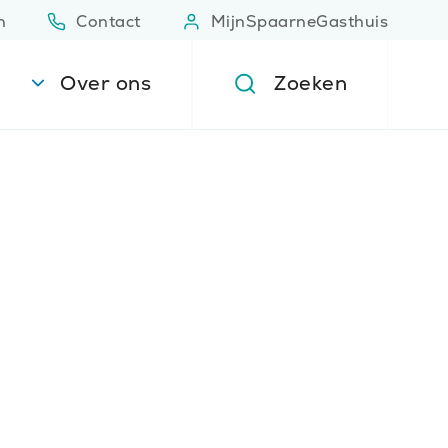
n
Contact
MijnSpaarneGasthuis
(Opent in nieuw venster)
(Opent 
Over ons
Zoeken