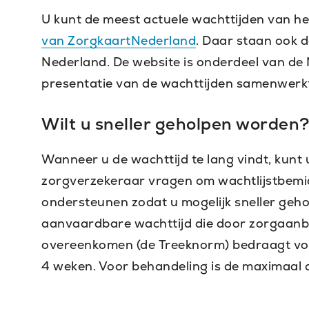
dagen
Hoofddorp
:
10
U kunt de meest actuele wachttijden van h
Haarlem
25
dagen
van ZorgkaartNederland
. Daar staan ook d
Noord
:
dagen
Hoofddorp
:
Nederland. De website is onderdeel van de
-
Haarlem
10
presentatie van de wachttijden samenwerkt
Noord
:
dagen
Wilt u sneller geholpen worden
41
Haarlem
dagen
Noord
:
Wanneer u de wachttijd te lang vindt, kunt 
10
zorgverzekeraar vragen om wachtlijstbemid
dagen
ondersteunen zodat u mogelijk sneller geh
aanvaardbare wachttijd die door zorgaanbi
overeenkomen (de Treeknorm) bedraagt voor
4 weken. Voor behandeling is de maximaal 