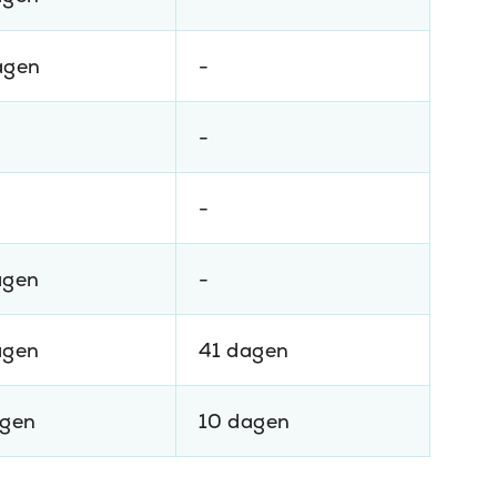
agen
-
-
-
agen
-
agen
41 dagen
agen
10 dagen