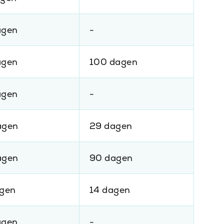
agen
-
agen
100 dagen
agen
-
agen
29 dagen
agen
90 dagen
agen
14 dagen
agen
-