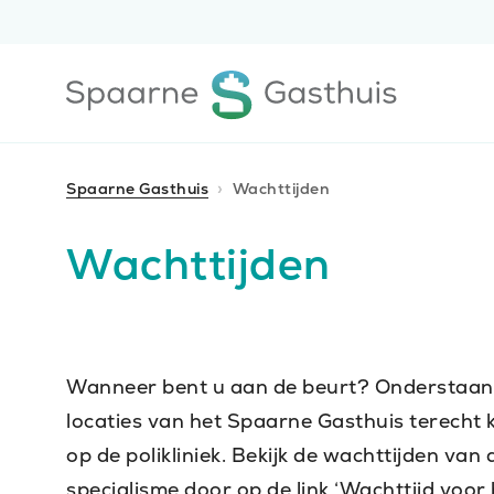
Ga
Ga
direct
direct
naar
naar
Ga
de
de
naar
content
footer
de
homepagina
Spaarne Gasthuis
Wachttijden
Wachttijden
Wanneer bent u aan de beurt? Onderstaande 
locaties van het Spaarne Gasthuis terecht 
op de polikliniek. Bekijk de wachttijden va
specialisme door op de link ‘Wachttijd voor 