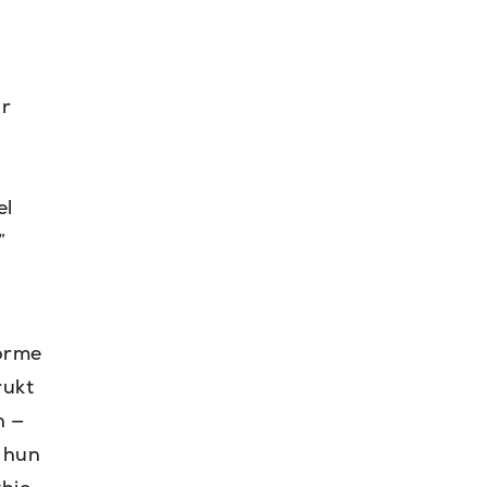
ar
el
”
norme
rukt
n —
n hun