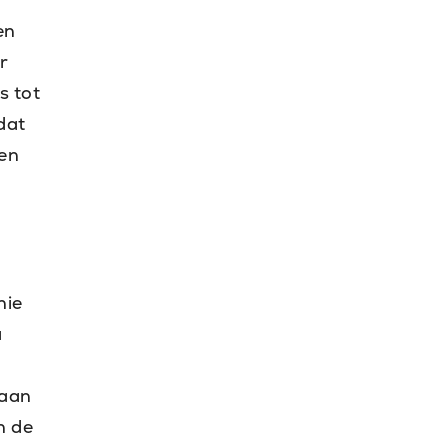
en
r
s tot
dat
den
hie
a
 aan
n de