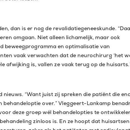
den, dan is er nog de revalidatiegeneeskunde. “Da
leren omgaan. Niet alleen lichamelijk, maar ook
oed beweegprogramma en optimalisatie van
tiënten vaak verwachten dat de neurochirurg ‘het w
e afwijking is, vallen ze vaak terug op de huisarts.
nieuws. “Want juist zij spreken die patiënt die e
een behandeloptie over.” Vleggeert-Lankamp benad
voor deze groep wél behandelopties te ontwikkele
 behandeling zinloos is. En ze hoopt dat huisartse