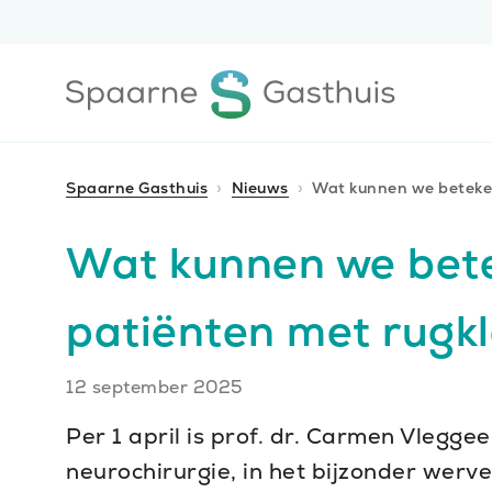
Ga
Ga
direct
direct
naar
naar
Ga
de
de
naar
content
footer
de
homepagina
Spaarne Gasthuis
Nieuws
Wat kunnen we beteke
Wat kunnen we bet
patiënten met rugk
Publiceerdatum
12 september 2025
Per 1 april is prof. dr. Carmen Vleg
neurochirurgie, in het bijzonder wer