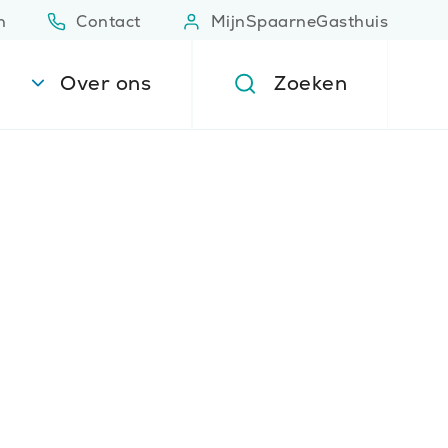
n
Contact
MijnSpaarneGasthuis
(Opent in nieuw venster)
(Opent 
Over ons
Zoeken