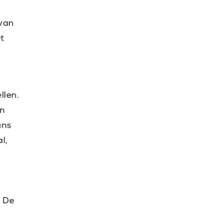
 van
t
llen.
en
ans
l,
. De