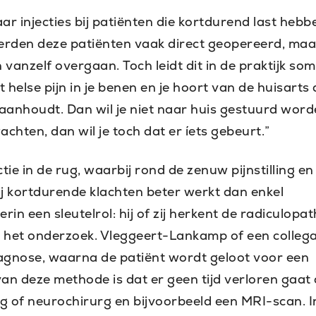
r injecties bij patiënten die kortdurend last hebb
werden deze patiënten vaak direct geopereerd, maa
 vanzelf overgaan. Toch leidt dit in de praktijk som
t helse pijn in je benen en je hoort van de huisarts 
r aanhoudt. Dan wil je niet naar huis gestuurd wor
hten, dan wil je toch dat er íets gebeurt.”
ie in de rug, waarbij rond de zenuw pijnstilling en
 kortdurende klachten beter werkt dan enkel
erin een sleutelrol: hij of zij herkent de radiculopat
 het onderzoek. Vleggeert-Lankamp of een colleg
iagnose, waarna de patiënt wordt geloot voor een
e van deze methode is dat er geen tijd verloren gaat
g of neurochirurg en bijvoorbeeld een MRI-scan. I