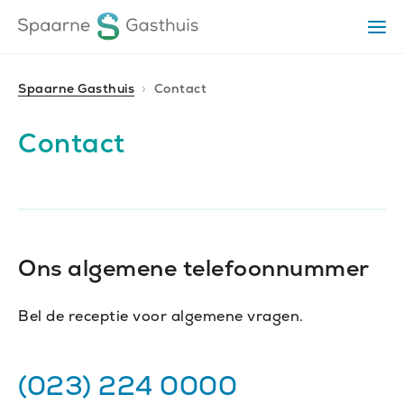
Ga
Ga
Ga
Op
direct
direct
naar
het
naar
naar
me
de
de
de
Spaarne Gasthuis
Contact
homepagina
content
footer
Contact
Ons algemene telefoonnummer
Bel de receptie voor algemene vragen.
Telefoonnummer
(023) 224 0000
Generic