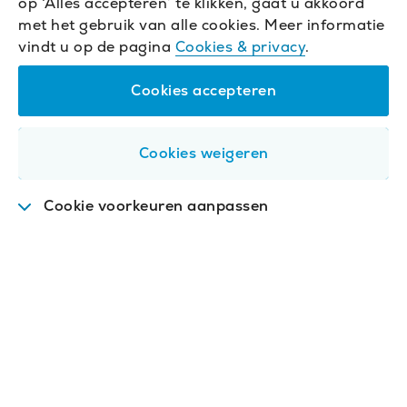
op ‘Alles accepteren’ te klikken, gaat u akkoord
met het gebruik van alle cookies. Meer informatie
vindt u op de pagina
Cookies & privacy
.
Cookies accepteren
Cookies weigeren
Cookie voorkeuren aanpassen
Functioneel
.
Deze cookies zijn nodig om de
website goed te laten werken.
Analytisch
.
Met deze cookies analyseren we het
gebruik van de website. We slaan geen
persoonsgegevens op.