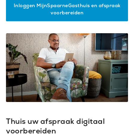
Inloggen MijnSpaarneGasthuis en afspraak
(Opent
voorbereiden
in
nieuw
venster)
Thuis uw afspraak digitaal
voorbereiden