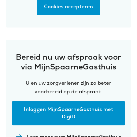
Cookies accepteren
Bereid nu uw afspraak voor
via MijnSpaarneGasthuis
U en uw zorgverlener zijn zo beter
voorbereid op de afspraak.
Inloggen MijnSpaarneGasthuis met
(Opent
DigiD
in
nieuw
venster)
Lees meer over MijnSpaarneGasthuis