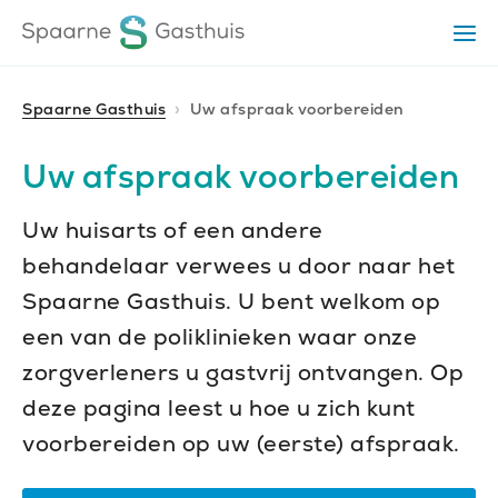
Ga
Ga
Ga
Op
direct
direct
naar
het
naar
naar
me
de
de
de
Spaarne Gasthuis
Uw afspraak voorbereiden
homepagina
content
footer
Uw afspraak voorbereiden
Uw huisarts of een andere
behandelaar verwees u door naar het
Spaarne Gasthuis. U bent welkom op
een van de poliklinieken waar onze
zorgverleners u gastvrij ontvangen. Op
deze pagina leest u hoe u zich kunt
voorbereiden op uw (eerste) afspraak.