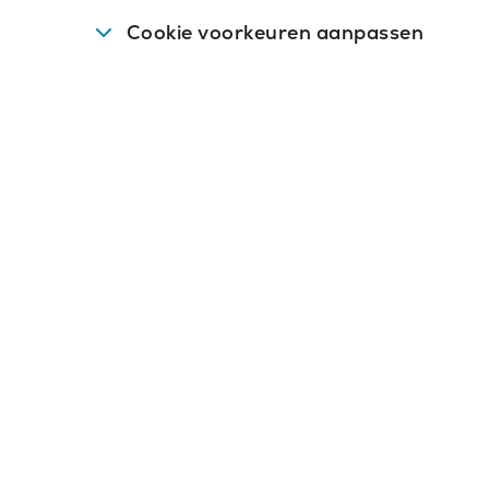
Cookie voorkeuren aanpassen
vens op.
én waardering? Samen
?
de cookies om de gebruikerservaring op de