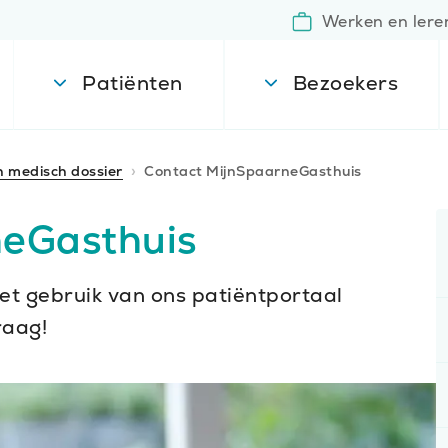
Werken en lere
Patiënten
Bezoekers
en medisch dossier
Contact MijnSpaarneGasthuis
neGasthuis
et gebruik van ons patiëntportaal
raag!