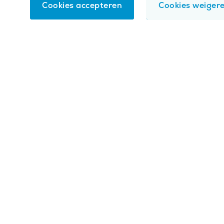
Cookies accepteren
Cookies weiger
Functioneel
.
Deze cookies zijn nodig om de webs
Analytisch
.
Met deze cookies analyseren we he
Video's
.
Met deze cookies spelen we video's af 
Tracking & Marketing
.
Deze cookies houden bij 
website te verbeteren.
(optioneel)
Readspeaker
.
Met deze cookies kan de website
Toepassen