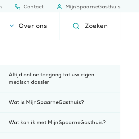
n
Contact
MijnSpaarneGasthuis
(Opent in nieuw venster)
(Opent 
Over ons
Zoeken
Altijd online toegang tot uw eigen
medisch dossier
Wat is MijnSpaarneGasthuis?
Wat kan ik met MijnSpaarneGasthuis?