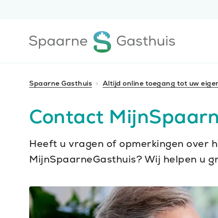
Ga
Ga
direct
direct
naar
naar
Ga
de
de
naar
content
footer
de
homepagina
Spaarne Gasthuis
Altijd online toegang tot uw eig
Contact MijnSpaar
Heeft u vragen of opmerkingen over h
MijnSpaarneGasthuis? Wij helpen u g