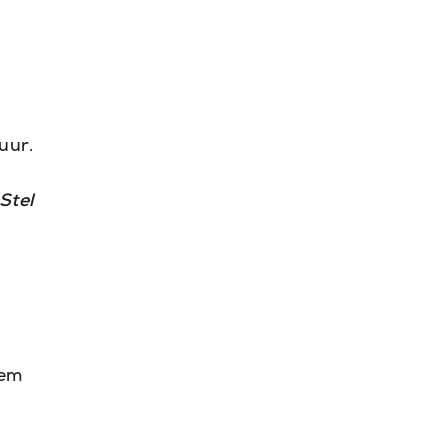
uur.
Stel
eem