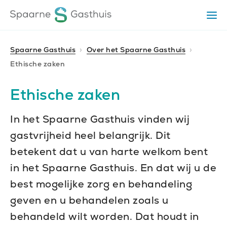
Ga
Ga
Ga
Op
direct
direct
naar
het
naar
naar
me
de
de
de
Spaarne Gasthuis
Over het Spaarne Gasthuis
homepagina
content
footer
Ethische zaken
Ethische zaken
In het Spaarne Gasthuis vinden wij
gastvrijheid heel belangrijk. Dit
betekent dat u van harte welkom bent
in het Spaarne Gasthuis. En dat wij u de
best mogelijke zorg en behandeling
geven en u behandelen zoals u
behandeld wilt worden. Dat houdt in