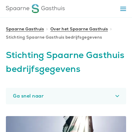
Ga
Ga
Ga
Op
direct
direct
naar
het
naar
naar
me
de
de
de
Spaarne Gasthuis
Over het Spaarne Gasthuis
homepagina
content
footer
Stichting Spaarne Gasthuis bedrijfsgegevens
Stichting Spaarne Gasthuis
bedrijfsgegevens
Ga snel naar