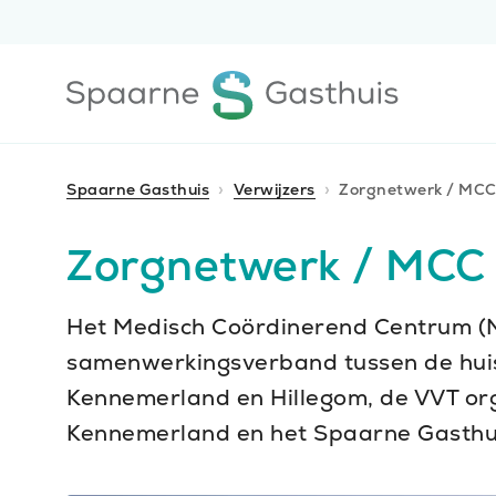
Ga
Ga
direct
direct
naar
naar
Ga
de
de
naar
content
footer
de
homepagina
Spaarne Gasthuis
Verwijzers
Zorgnetwerk / MC
Zorgnetwerk / MCC
Het Medisch Coördinerend Centrum (
samenwerkingsverband tussen de hui
Kennemerland en Hillegom, de VVT or
Kennemerland en het Spaarne Gasthu