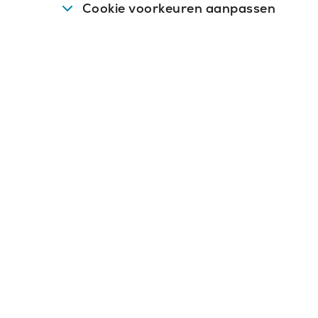
Cookie voorkeuren aanpassen
vens op.
én waardering? Samen
?
de cookies om de gebruikerservaring op de