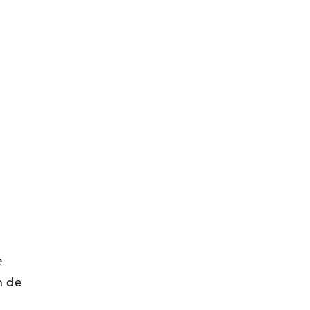
e
n de