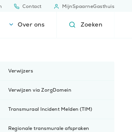
n
Contact
MijnSpaarneGasthuis
(Opent in nieuw venster)
(Opent 
Over ons
Zoeken
Verwijzers
Verwijzen via ZorgDomein
Transmuraal Incident Melden (TIM)
Regionale transmurale afspraken